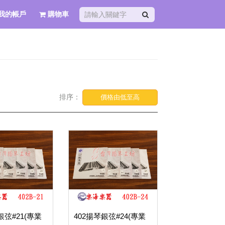
我的帳戶
購物車
排序：
價格由低至高
銀弦#21(專業
402揚琴銀弦#24(專業