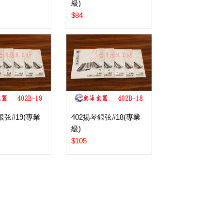
級)
$84
銀弦#19(專業
402揚琴銀弦#18(專業
級)
$105