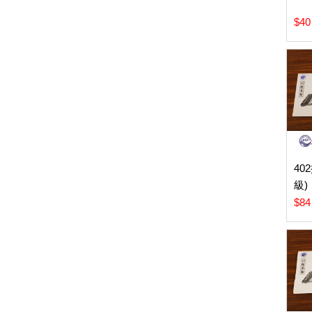
$40
40
級)
$84