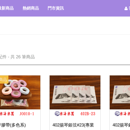
最新商品
熱銷商品
門市資訊
件 - 共 26 筆商品
商品
膠帶(多色系)
402揚琴銀弦#23(專業
402揚琴