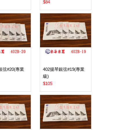
$84
銀弦#20(專業
402揚琴銀弦#19(專業
級)
$105