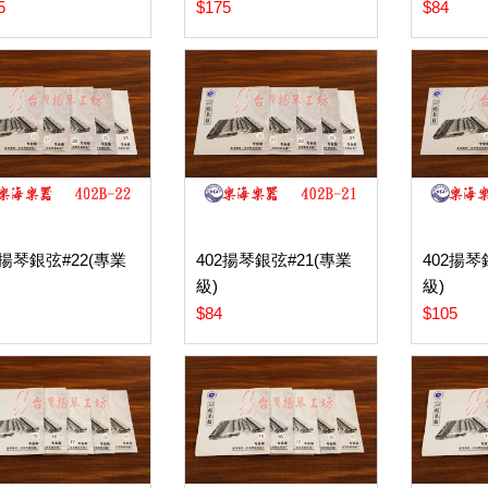
5
$175
$84
2揚琴銀弦#22(專業
402揚琴銀弦#21(專業
402揚琴
級)
級)
$84
$105