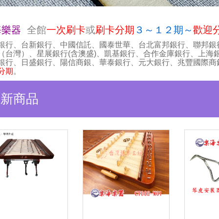
海樂器
全館
一次刷卡
或
刷卡分期
３～１２期～
歡迎
銀行、台新銀行、中國信託、國泰世華、台北富邦銀行、聯邦銀
（台灣）、星展銀行(含澳盛)、凱基銀行、合作金庫銀行、上海
銀行、日盛銀行、陽信商銀、華泰銀行、元大銀行、兆豐國際商
分期
。
最新商品