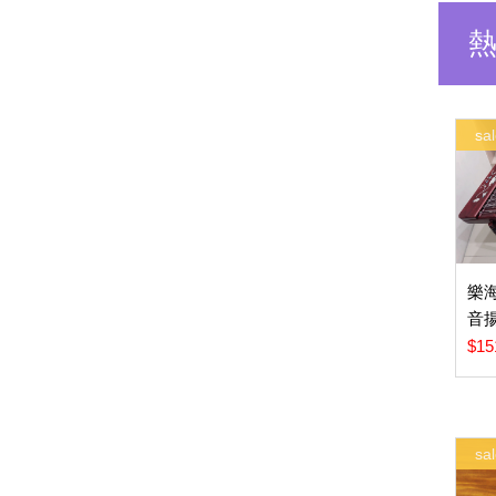
sal
樂
音
$15
sal