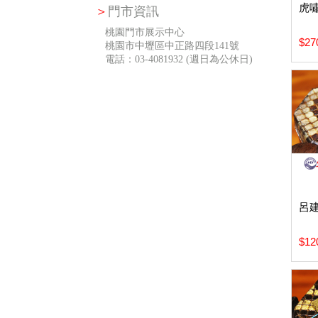
虎
＞
門市資訊
桃園門市展示中心
$27
桃園市中壢區中正路四段141號
電話：03-4081932 (週日為公休日)
呂
$12