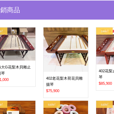
熱銷商品
e!
sale!
海大G花梨木貝雕止
402花
揚琴
琴
402老花梨木荷花貝雕
1,000
$85,900
揚琴
$75,900
e!
sale!
sale!