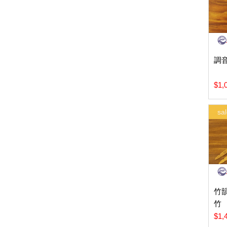
調音
$1,
sal
竹
竹
$1,