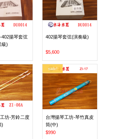
-402揚琴套弦
402揚琴套弦(演奏級)
業級)
$5,600
sale!
工坊-芳鈴二度
台灣揚琴工坊-琴竹真皮
)
筒(中)
$990