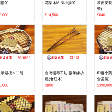
嘯揚琴
花梨木MINI小揚琴
琴皮安裝
裝)
0,000
$14,500
$640
建華紫檀木二胡
台灣揚琴工坊-揚琴練功
印度小葉
槌(老紅木)
含柔製)
0,000
$800
$390,00