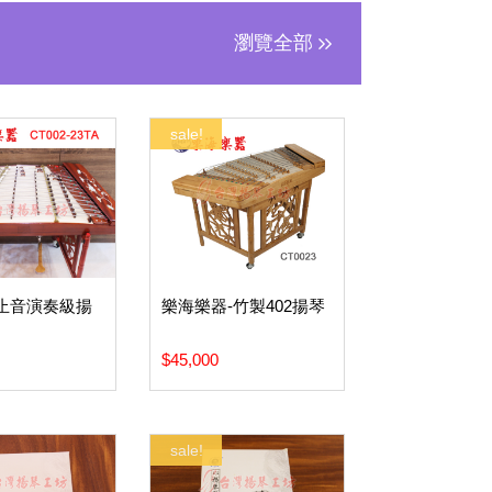
瀏覽全部
sale!
梨止音演奏級揚
樂海樂器-竹製402揚琴
$45,000
sale!