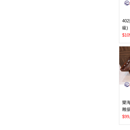
40
級)
$10
樂海
雕
$99