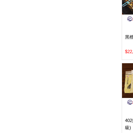
黑
$22
40
級)