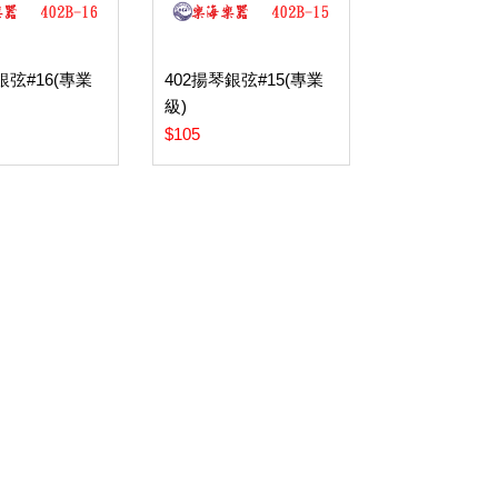
銀弦#16(專業
402揚琴銀弦#15(專業
級)
$105