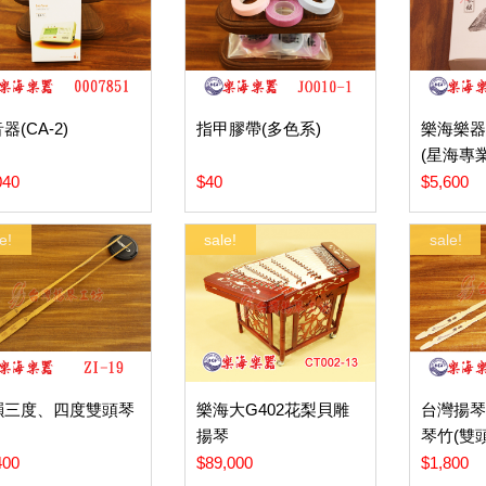
器(CA-2)
指甲膠帶(多色系)
樂海樂器
(星海專
040
$40
$5,600
e!
sale!
sale!
韻三度、四度雙頭琴
樂海大G402花梨貝雕
台灣揚琴
揚琴
琴竹(雙頭
400
$89,000
$1,800