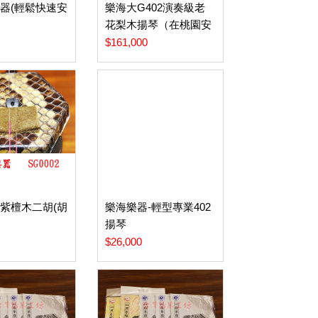
器(輕鬆快速安
樂海大G402演奏級老
花梨木揚琴（在桃園安
裝止音器）
$161,000
紫檀木二胡(胡
樂海樂器-輕型專業402
揚琴
0
$26,000