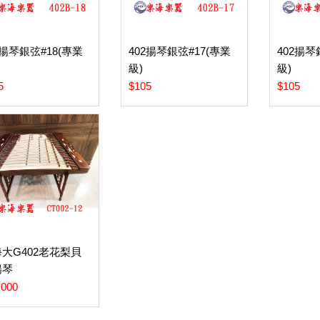
2揚琴銀弦#18(專業
402揚琴銀弦#17(專業
402揚琴
級)
級)
5
$105
$105
大G402老花梨貝
揚琴
,000