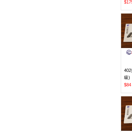
$17
40
級)
$84