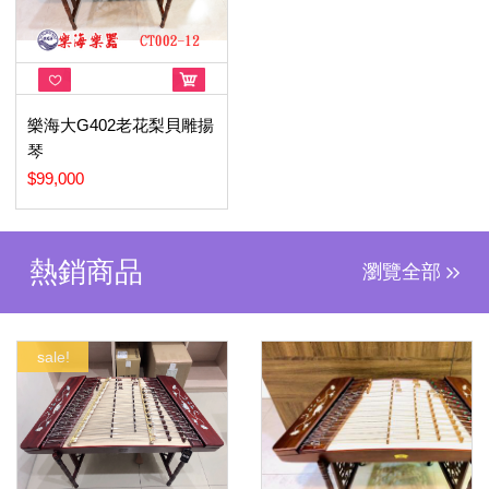
樂海大G402老花梨貝雕揚
琴
$99,000
熱銷商品
瀏覽全部
sale!