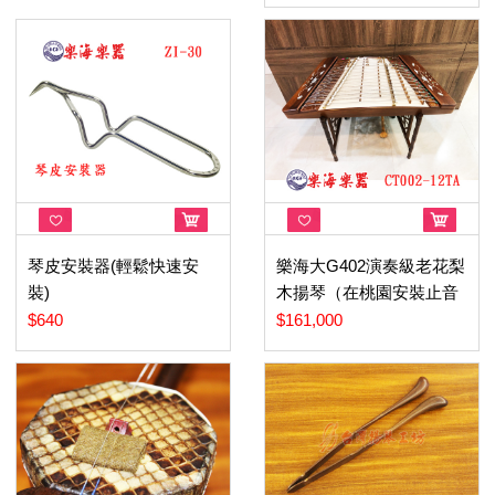
琴皮安裝器(輕鬆快速安
樂海大G402演奏級老花梨
裝)
木揚琴（在桃園安裝止音
器）
$640
$161,000