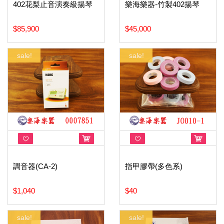
402花梨止音演奏級揚琴
樂海樂器-竹製402揚琴
$85,900
$45,000
sale!
sale!
調音器(CA-2)
指甲膠帶(多色系)
$1,040
$40
sale!
sale!