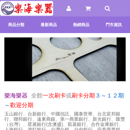
商品分類
最新商品
熱銷商品
門市資訊
樂海樂器
全館
一次刷卡
或
刷卡分期
３～１２期
～
歡迎分期
玉山銀行、台新銀行、中國信託、國泰世華、台北富邦銀
行、聯邦銀行、遠東商銀、第一商業銀行、新光銀行、匯豐
（台灣）、星展銀行(含澳盛)、凱基銀行、合作金庫銀行、
上海銀行、渣打銀行、台灣企銀、台中銀行、安泰商業銀