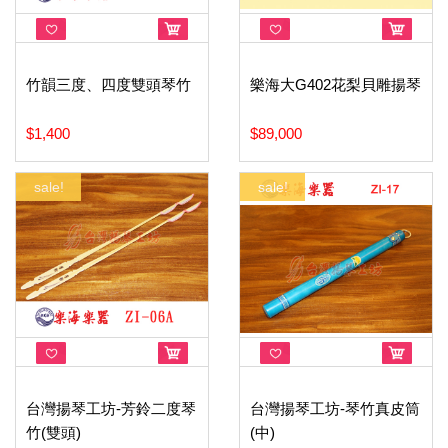
竹韻三度、四度雙頭琴竹
樂海大G402花梨貝雕揚琴
$1,400
$89,000
sale!
sale!
台灣揚琴工坊-芳鈴二度琴
台灣揚琴工坊-琴竹真皮筒
竹(雙頭)
(中)