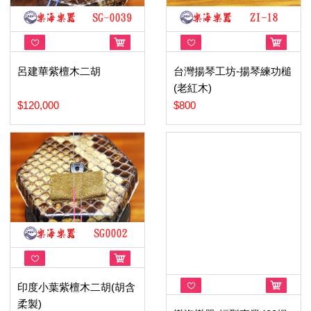
呂建華紫檀木二胡
台灣揚琴工坊-揚琴練功槌
(老紅木)
$120,000
$800
印度小葉紫檀木二胡(胡含
柔製)