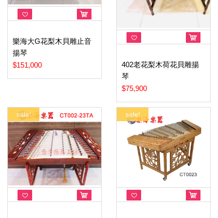
樂海大G花梨木貝雕止音
揚琴
402老花梨木荷花貝雕揚
$151,000
琴
$75,900
sale!
sale!